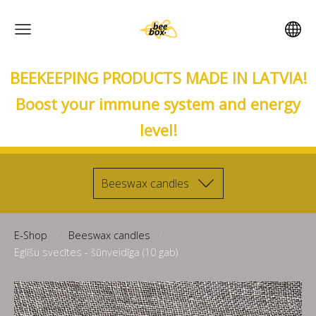
BEEKEEPING PRODUCTS MADE IN LATVIA!
Boost your immune system and energy
level!
Beeswax candles
E-Shop
Beeswax candles
Eglīšu svecītes - šūnveidīga (10 gab)