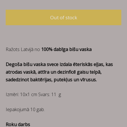
Out of stock
Ražots Latvijā no
100% dabīga bišu vaska
Degoša bišu vaska svece izdala ēteriskās eļļas, kas
atrodas vaskā, attīra un dezinficē gaisu telpā,
sadedzinot baktērijas, putekļus un vīrusus.
Izmēri: 10x1 cm Svars: 11 g
Iepakojumā 10 gab.
Roku darbs