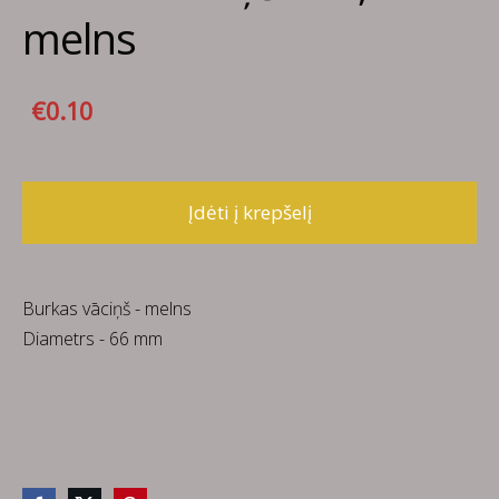
melns
€0.10
Įdėti į krepšelį
Burkas vāciņš - melns
Diametrs - 66 mm