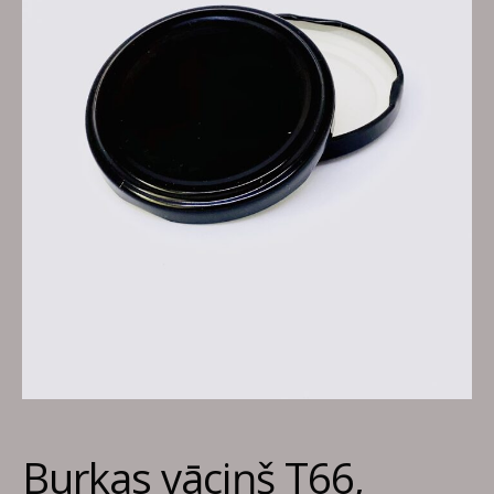
Burkas vāciņš T66,