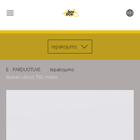
Iepakojums
E - PARDUOTUVĖ
Iepakojums
Burkas vāciņš T66, melns