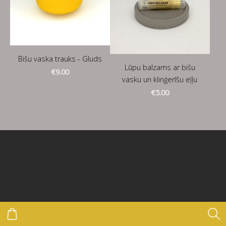
Bišu vaska trauks - Gluds
Lūpu balzams ar bišu
€9.00
vasku un klinģerīšu eļļu
€5.00