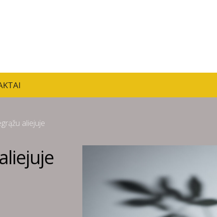
AKTAI
ėgrąžu aliejuje
aliejuje