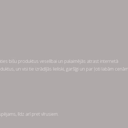
ies bišu produktus veselībai un palaimējās atrast internetā
us, un visi tie izrādījās lieliski, garšīgi un par ļoti labām cenām
pējams, līdz arī pret vīrusiem.