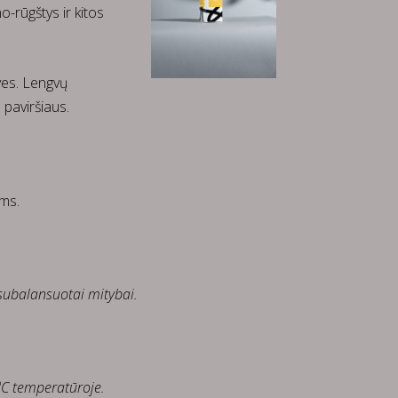
no-rūgštys ir kitos
ves. Lengvų
paviršiaus.
ams.
 subalansuotai mitybai.
 ºC temperatūroje.