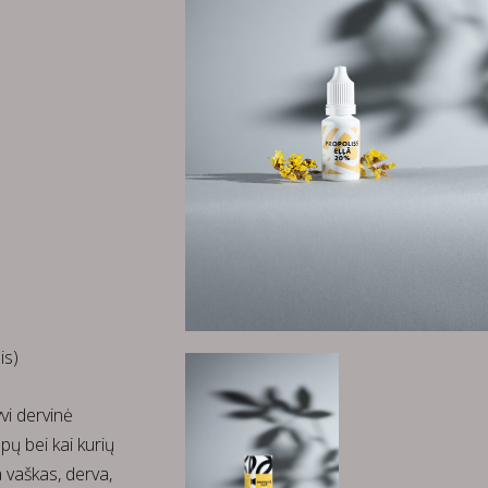
is)
yvi dervinė
pų bei kai kurių
a vaškas, derva,