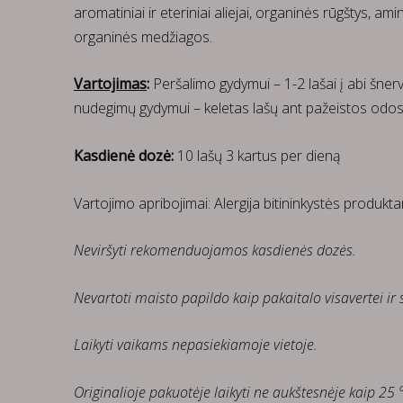
aromatiniai ir eteriniai aliejai, organinės rūgštys, ami
organinės medžiagos.
Vartojimas
:
Peršalimo gydymui – 1-2 lašai į abi šner
nudegimų gydymui – keletas lašų ant pažeistos odos 
Kasdienė dozė:
10 lašų 3 kartus per dieną
Vartojimo apribojimai:
Alergija bitininkystės produkt
Neviršyti rekomenduojamos kasdienės dozės.
Nevartoti maisto papildo kaip pakaitalo visavertei ir
Laikyti vaikams nepasiekiamoje vietoje.
Originalioje pakuotėje laikyti ne aukštesnėje kaip 25