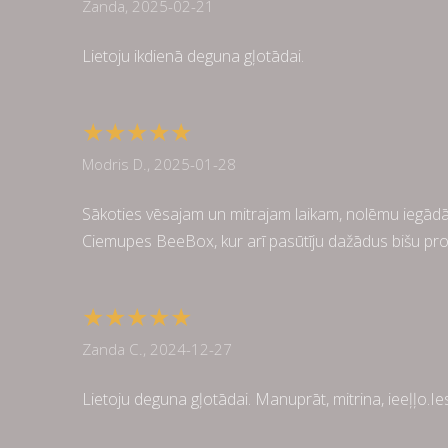
Zanda, 2025-02-21
Lietoju ikdienā deguna gļotādai.
★★★★★
Modris D., 2025-01-28
Sākoties vēsajam un mitrajam laikam, nolēmu iegādāt
Ciemupes BeeBox, kur arī pasūtīju dažādus bišu produkt
★★★★★
Zanda C., 2024-12-27
Lietoju deguna gļotādai. Manuprāt, mitrina, ieeļļo.Ies