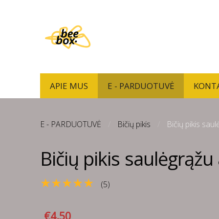
APIE MUS
E - PARDUOTUVĖ
KONT
E - PARDUOTUVĖ
Bičių pikis
Bičių pikis saul
Bičių pikis saulėgrąžu 
★★★★★
(5)
€4.50