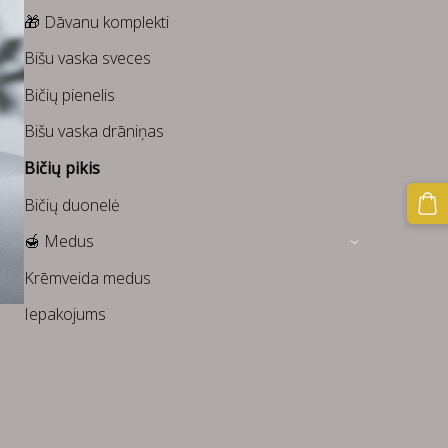
🎁 Dāvanu komplekti
Bišu vaska sveces
Bičių pienelis
Bišu vaska drāniņas
Bičių pikis
Bičių duonelė
🍯 Medus
›
Krēmveida medus
Iepakojums