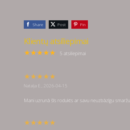
Share
Post
Pin
Klientų atsiliepimai
★★★★★
5 atsiliepimai
★★★★★
Natalja E., 2026-04-15
Mani uzrunā šīs rodukts ar savu neuzbāzīgu smaržu 
★★★★★