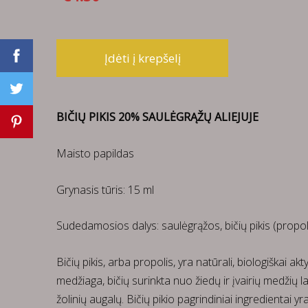
Įdėti į krepšelį
BIČIŲ PIKIS 20% SAULĖGRĄŽŲ ALIEJUJE
Maisto papildas
Grynasis tūris: 15 ml
Sudedamosios dalys: saulėgrąžos, bičių pikis (propol
Bičių pikis, arba propolis, yra natūrali, biologiškai akt
medžiaga, bičių surinkta nuo žiedų ir įvairių medžių la
žolinių augalų. Bičių pikio pagrindiniai ingredientai yr