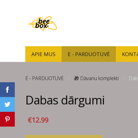
APIE MUS
E - PARDUOTUVĖ
KONT
E - PARDUOTUVĖ
🎁 Dāvanu komplekti
Dab
Dabas dārgumi
€12.99