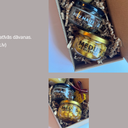
atīvās dāvanas.
.lv
)