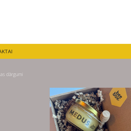
AKTAI
as dārgumi