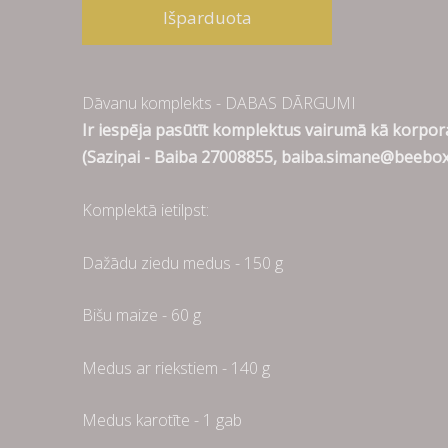
Išparduota
Dāvanu komplekts - DABAS DĀRGUMI
Ir iespēja pasūtīt komplektus vairumā kā korpor
(Saziņai - Baiba 27008855,
baiba.simane@beebox
Komplektā ietilpst:
Dažādu ziedu medus - 150 g
Bišu maize - 60 g
Medus ar riekstiem - 140 g
Medus karotīte - 1 gab