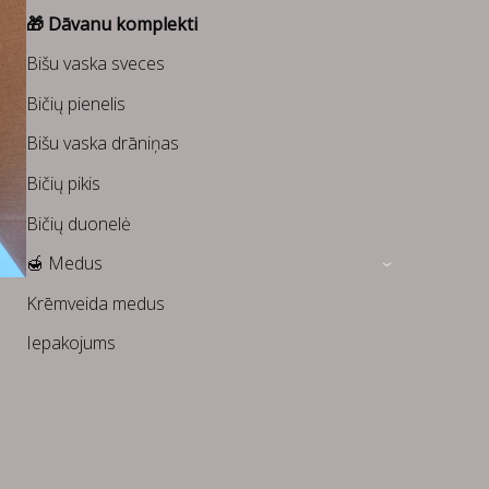
🎁 Dāvanu komplekti
Bišu vaska sveces
Bičių pienelis
Bišu vaska drāniņas
Bičių pikis
Bičių duonelė
🍯 Medus
›
Krēmveida medus
Iepakojums