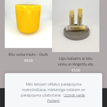
Bišu vaska trauks - Gluds
Lūpu balzams ar bišu
€9.00
vasku un klinģerīšu eļļu
€5.00
Mēs lietojam sīkfailus pakalpojuma
nodrošināšanai, mārketinga nolūkiem un
pakalpojuma uzlabošanai.
Uzzināt vairāk
Sīkdatnes
Pielāgot