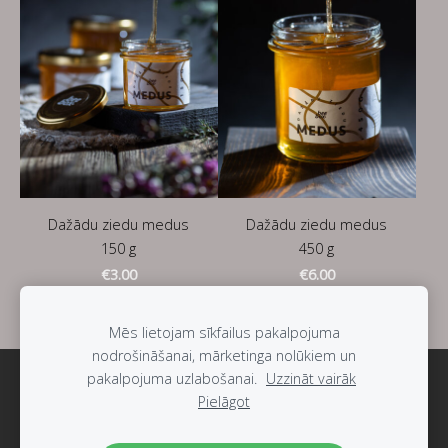
Dažādu ziedu medus
Dažādu ziedu medus
150 g
450 g
€3.00
€6.00
Mēs lietojam sīkfailus pakalpojuma
nodrošināšanai, mārketinga nolūkiem un
pakalpojuma uzlabošanai.
Uzzināt vairāk
Sīkdatnes
Pielāgot
Veidots ar
Mozello
- labo mājas lapu ģeneratoru.