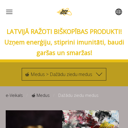
LATVIJĀ RAŽOTI BIŠKOPĪBAS PRODUKTI!
Uzņem enerģiju, stiprini imunitāti, baudi
garšas un smaržas!
🍯 Medus > Dažādu ziedu medus
e-Veikals
🍯 Medus
Dažādu ziedu medus