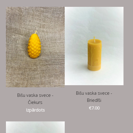
Bišu vaska svece -
Bišu vaska svece -
Briedīši
Čiekurs
€7.00
Izpārdots