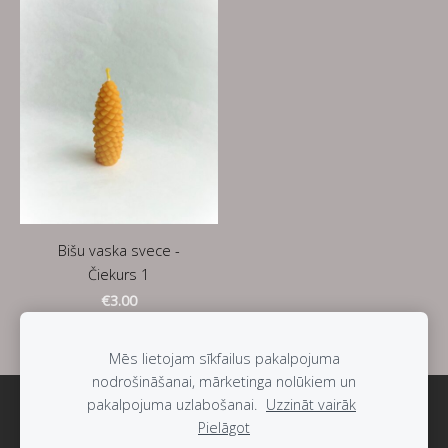
Bišu vaska svece -
Čiekurs 1
€3.00
Mēs lietojam sīkfailus pakalpojuma
nodrošināšanai, mārketinga nolūkiem un
pakalpojuma uzlabošanai.
Uzzināt vairāk
Sīkdatnes
Pielāgot