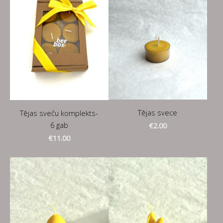
Tējas svece
Tējas sveču komplekts-
6 gab
€2.00
€11.00