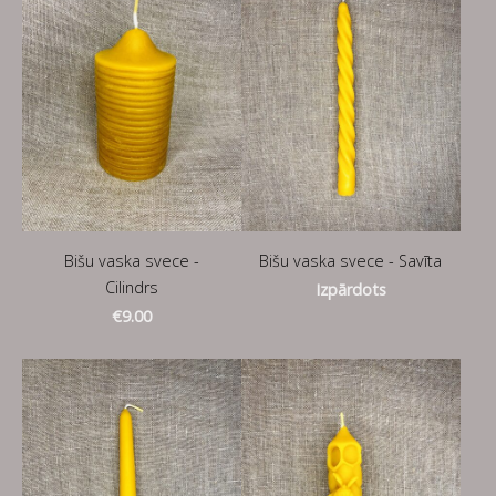
Bišu vaska svece -
Bišu vaska svece - Savīta
Cilindrs
Izpārdots
€9.00