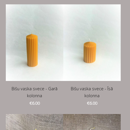
Bišu vaska svece - Garā
Bišu vaska svece - Īsā
kolonna
kolonna
€6.00
€6.00