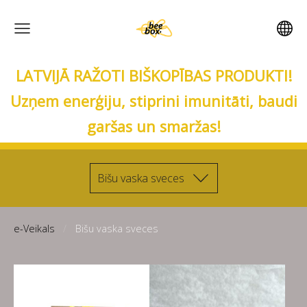
LATVIJĀ RAŽOTI BIŠKOPĪBAS PRODUKTI!
Uzņem enerģiju, stiprini imunitāti, baudi
garšas un smaržas!
Bišu vaska sveces
e-Veikals
Bišu vaska sveces