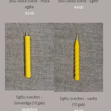
Bišu vaska svece - mazā
Bišu vaska svece - Eglīte
eglīte
€4.00
€3.00
Eglīšu svecītes -
Eglīšu svecītes - savīta
šūnveidīga (10 gab)
(10 gab)
Izpārdots
€8.00