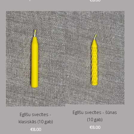
Eglīšu svecītes - šūnas
Eglīšu svecītes -
(10 gab)
klasiskās (10 gab)
€8.00
€8.00