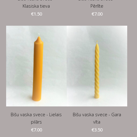
Klasiska tieva
Pērlīte
€1.50
€7.00
Bišu vaska svece - Lielais
Bišu vaska svece - Gara
pilārs
vīta
€7.00
€3.50