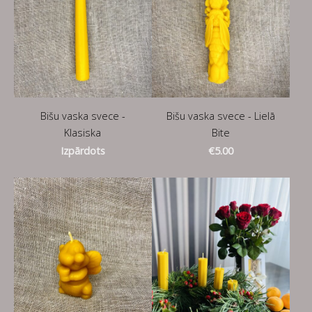
Bišu vaska svece -
Bišu vaska svece - Lielā
Klasiska
Bite
Izpārdots
€5.00