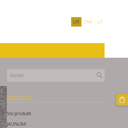
LAT
ENG
LIT
Pārlūkot
Visi produkti
JAUNUMI