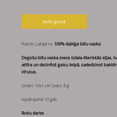
Ielikt grozā
Ražots Latvijā no
100% dabīga bišu vaska
Degoša bišu vaska svece izdala ēteriskās eļļas, k
attīra un dezinficē gaisu telpā, sadedzinot baktēr
vīrusus.
Izmēri: 10x1 cm Svars: 8 g
Iepakojumā 10 gab.
Roku darbs