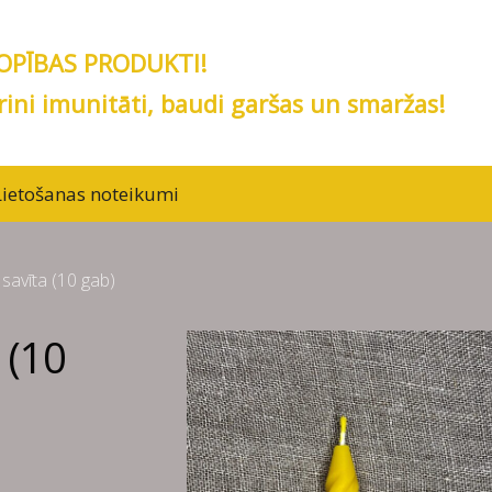
KOPĪBAS PRODUKTI!
rini imunitāti, baudi garšas un smaržas!
Lietošanas noteikumi
 savīta (10 gab)
 (10