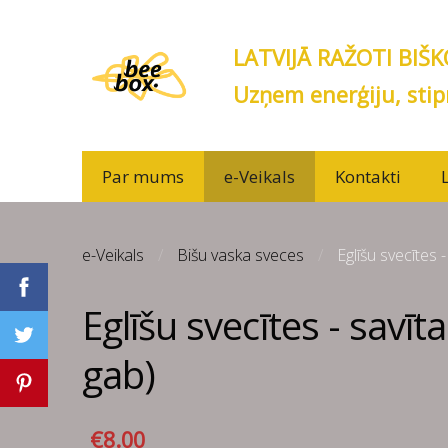
LATVIJĀ RAŽOTI BIŠ
Uzņem enerģiju, stip
Par mums
e-Veikals
Kontakti
e-Veikals
Bišu vaska sveces
Eglīšu svecītes -
Eglīšu svecītes - savīta
gab)
€8.00