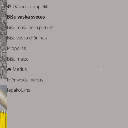
🎁 Dāvanu komplekti
Bišu vaska sveces
Bišu māšu peru pieniņš
Bišu vaska drāniņas
Propoliss
Bišu maize
🍯 Medus
›
Krēmveida medus
Iepakojums